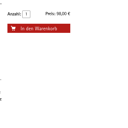
Preis:
98,00
€
Anzahl:
.
e
e