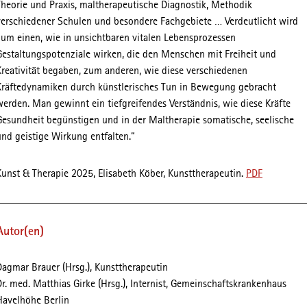
Theorie und Praxis, maltherapeutische Diagnostik, Methodik
verschiedener Schulen und besondere Fachgebiete … Verdeutlicht wird
zum einen, wie in unsichtbaren vitalen Lebensprozessen
Gestaltungspotenziale wirken, die den Menschen mit Freiheit und
Kreativität begaben, zum anderen, wie diese verschiedenen
Kräftedynamiken durch künstlerisches Tun in Bewegung gebracht
werden. Man gewinnt ein tiefgreifendes Verständnis, wie diese Kräfte
Gesundheit begünstigen und in der Maltherapie somatische, seelische
und geistige Wirkung entfalten.“
Kunst & Therapie 2025, Elisabeth Köber, Kunsttherapeutin.
PDF
Autor(en)
Dagmar Brauer (Hrsg.), Kunsttherapeutin
Dr. med. Matthias Girke (Hrsg.), Internist, Gemeinschaftskrankenhaus
Havelhöhe Berlin