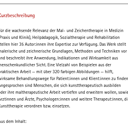
Kurzbeschreibung
Für die wachsende Relevanz der Mal- und Zeichentherapie in Medizin
(Praxis und Klinik), Heilpädagogik, Sozialtherapie und Rehabilitation
stellen hier 35 Autor:innen ihre Expertise zur Verfügung. Das Werk stellt
malerische und zeichnerische Grundlagen, Methoden und Techniken vor
und beschreibt ihre Anwendung, Indikationen und Wirksamkeit aus
menschenkundlicher Sicht. Eine Vielzahl von Beispielen aus der
praktischen Arbeit — mit über 320 farbigen Abbildungen — hilft,
wirksame Behandlungswege für Patient:innen und Klient:innen zu finden
Angesprochen sind Menschen, die sich kunsttherapeutisch ausbilden
oder ihre maltherapeutische Arbeit vertiefen und erweitern wollen, sowi
Ärztinnen und Ärzte, Psychologen:innen und weitere Therapeut:innen, di
Kunsttherapie verordnen bzw. einsetzen.
Aus dem Inhalt: