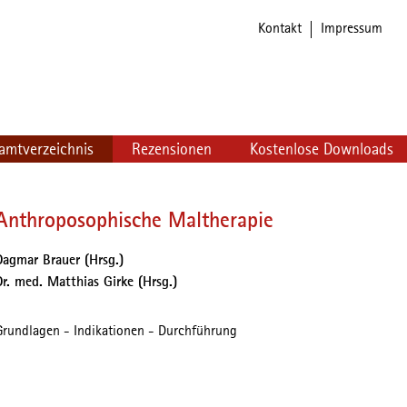
Navigation
Kontakt
Impressum
überspringen
amtverzeichnis
Rezensionen
Kostenlose Downloads
Anthroposophische Maltherapie
Dagmar Brauer (Hrsg.)
Dr. med. Matthias Girke (Hrsg.)
Grundlagen - Indikationen - Durchführung