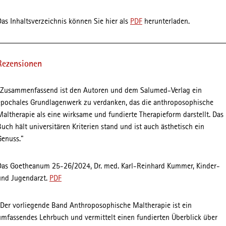
Das Inhaltsverzeichnis können Sie hier als
PDF
herunterladen.
Rezensionen
"Zusammenfassend ist den Autoren und dem Salumed-Verlag ein
epochales Grundlagenwerk zu verdanken, das die anthroposophische
Maltherapie als eine wirksame und fundierte Therapieform darstellt. Das
Buch hält universitären Kriterien stand und ist auch ästhetisch ein
Genuss."
Das Goetheanum 25-26/2024, Dr. med. Karl-Reinhard Kummer, Kinder-
und Jugendarzt.
PDF
"Der vorliegende Band Anthroposophische Maltherapie ist ein
umfassendes Lehrbuch und vermittelt einen fundierten Überblick über